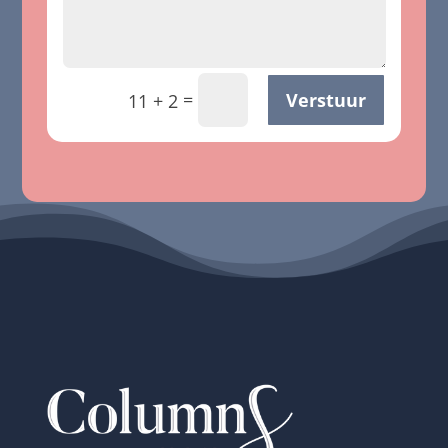
=
Verstuur
11 + 2