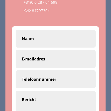
+31(0)6 287 64 699
KvK:
84797304