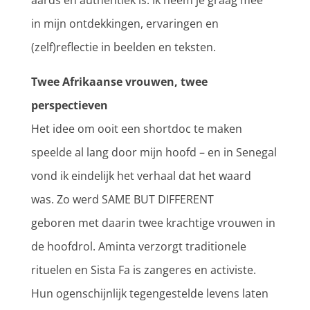
aards en authentiek is. Ik neem je
graag
mee
in
mijn
ontdekkingen
,
ervaringen
en
(zelf)reflectie in beelden en teksten.
Twee Afrikaanse vrouwen, twee
perspectieven
Het idee om ooit een shortdoc te maken
speelde al lang door mijn hoofd – en in Senegal
vond ik eindelijk het verhaal dat het waard
was.
Zo werd SAME BUT DIFFERENT
geboren
met daarin twee krachtige vrouwen in
de hoofdrol.
Aminta verzorgt traditionele
rituelen
en
Sista Fa is zangeres en activiste.
Hun ogenschijnlijk tegengestelde levens laten