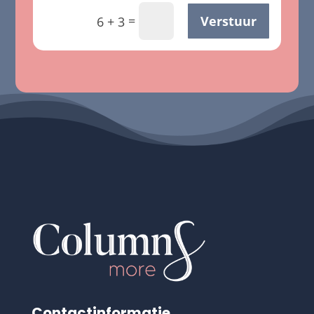
=
Verstuur
6 + 3
Contactinformatie